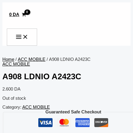
MAIN
Aller
MENU
au
contenu
0
DA
Rechercher
Home
/
ACC MOBILE
/ A908 LDNIO A2423C
ACC MOBILE
A908 LDNIO A2423C
2.600
DA
Out of stock
Category:
ACC MOBILE
Guaranteed Safe Checkout