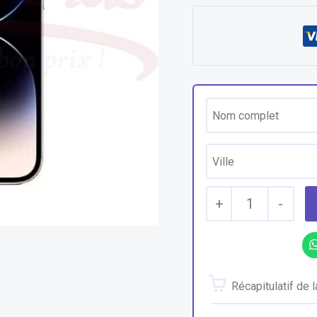
+
1
-
Récapitulatif de