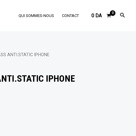
Reche
0
DA
QUI SOMMES-NOUS
CONTACT
ASS ANTI.STATIC IPHONE
NTI.STATIC IPHONE
k