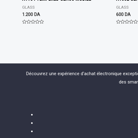
GLASS
GLASS
1.200
DA
600
DA
Rated
Rated
0
0
out
out
of
of
5
5
Découvrez une expérience d'achat électronique except
des smart