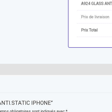
A924 GLASS ANT
Prix de livraison
Prix Total
S ANTI.STATIC IPHONE”
amps obligatoires sont indiqués avec
*