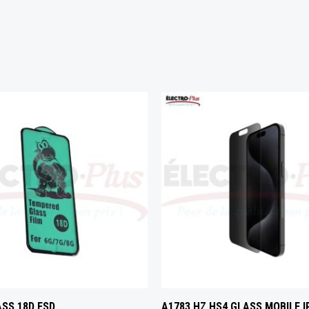
ASS 18D ESD
A1783 HZ HS4 GLASS MOBILE 