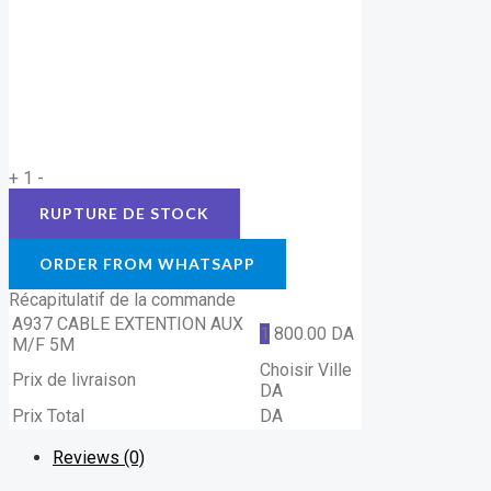
+
1
-
ORDER FROM WHATSAPP
Récapitulatif de la commande
A937 CABLE EXTENTION AUX
1
800.00
DA
M/F 5M
Choisir Ville
Prix de livraison
DA
Prix Total
DA
Reviews (0)