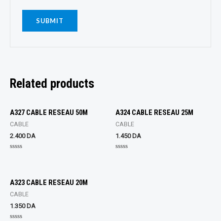
Related products
A327 CABLE RESEAU 50M
A324 CABLE RESEAU 25M
CABLE
CABLE
2.400
DA
1.450
DA
Rated
Rated
0
0
out
out
of
of
5
5
A323 CABLE RESEAU 20M
CABLE
1.350
DA