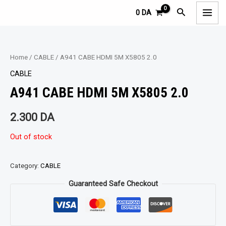
Aller
MAI
Rechercher
0
DA
au
MEN
contenu
Home
/
CABLE
/ A941 CABE HDMI 5M X5805 2.0
CABLE
A941 CABE HDMI 5M X5805 2.0
2.300
DA
Out of stock
Category:
CABLE
Guaranteed Safe Checkout