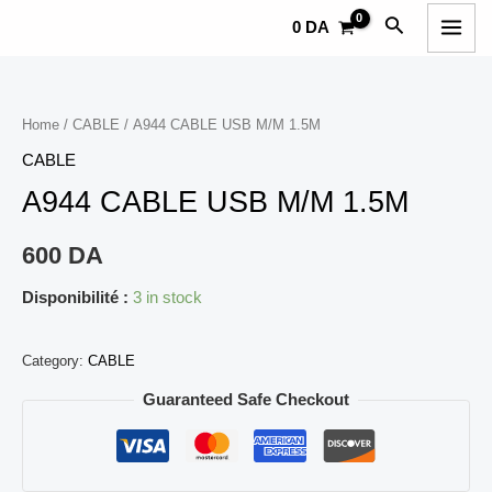
Aller
MAI
Rechercher
0
DA
au
MEN
contenu
Home
/
CABLE
/ A944 CABLE USB M/M 1.5M
CABLE
A944 CABLE USB M/M 1.5M
600
DA
Disponibilité :
3 in stock
Category:
CABLE
Guaranteed Safe Checkout