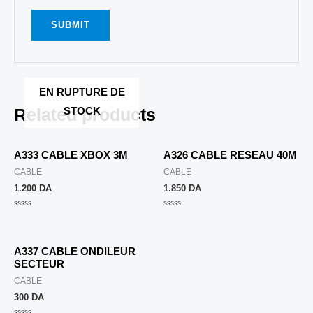
EN RUPTURE DE
Related products
STOCK
A333 CABLE XBOX 3M
A326 CABLE RESEAU 40M
CABLE
CABLE
1.200
DA
1.850
DA
Rated
Rated
0
0
out
out
of
of
5
5
A337 CABLE ONDILEUR
SECTEUR
CABLE
300
DA