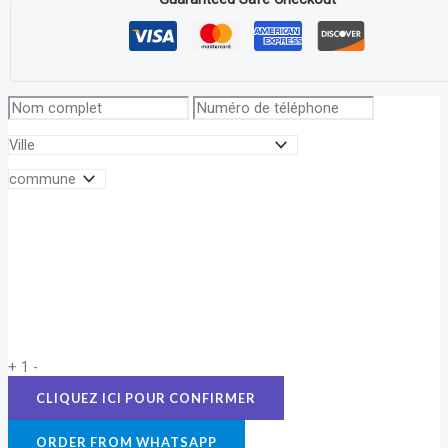
+
1
-
ORDER FROM WHATSAPP