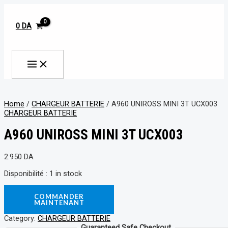
MAIN
Aller
A960
MENU
au
UNIROSS
contenu
MINI
0
DA
3T
UCX003
Rechercher
quantity
Home
/
CHARGEUR BATTERIE
/ A960 UNIROSS MINI 3T UCX003
CHARGEUR BATTERIE
A960 UNIROSS MINI 3T UCX003
2.950
DA
Disponibilité :
1 in stock
COMMANDER
MAINTENANT
Category:
CHARGEUR BATTERIE
Guaranteed Safe Checkout