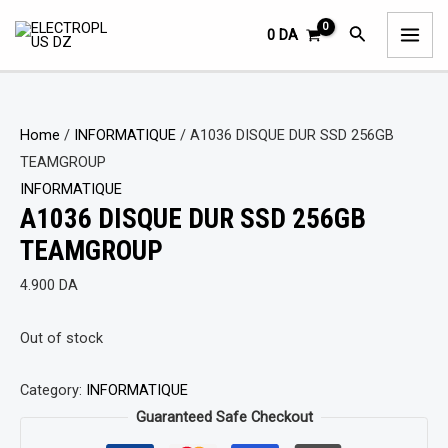
Aller
MAI
Rechercher
0
DA
au
ME
contenu
Home
/
INFORMATIQUE
/ A1036 DISQUE DUR SSD 256GB
TEAMGROUP
INFORMATIQUE
A1036 DISQUE DUR SSD 256GB
TEAMGROUP
4.900
DA
Out of stock
Category:
INFORMATIQUE
Guaranteed Safe Checkout