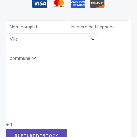
+
1
-