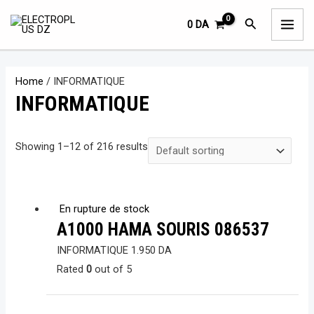
Aller
M
M
MAI
Rechercher
0
DA
au
i
a
ME
contenu
n
x
p
p
Home
/ INFORMATIQUE
r
r
INFORMATIQUE
i
i
c
c
Showing 1–12 of 216 results
e
e
En rupture de stock
A1000 HAMA SOURIS 086537
INFORMATIQUE
1.950
DA
Rated
0
out of 5