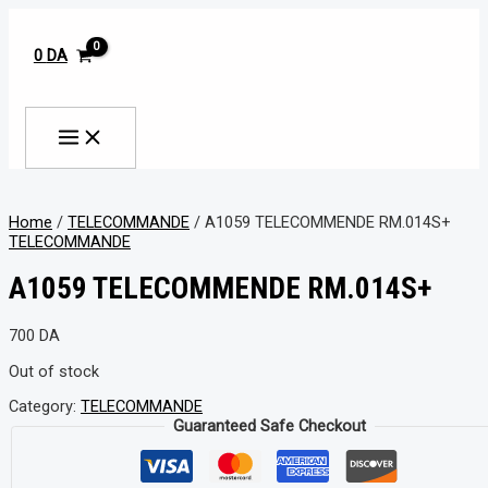
MAIN
Aller
MENU
au
contenu
0
DA
Rechercher
Home
/
TELECOMMANDE
/ A1059 TELECOMMENDE RM.014S+
TELECOMMANDE
A1059 TELECOMMENDE RM.014S+
700
DA
Out of stock
Category:
TELECOMMANDE
Guaranteed Safe Checkout