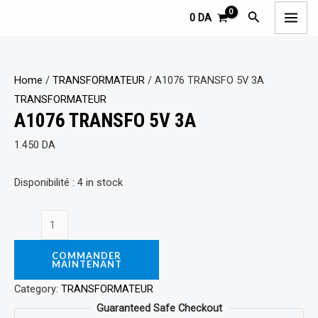
Aller
A1076
MAI
Rechercher
0
DA
au
TRANSFO
ME
contenu
5V
3A
Home
/
TRANSFORMATEUR
/ A1076 TRANSFO 5V 3A
quantity
TRANSFORMATEUR
A1076 TRANSFO 5V 3A
1.450
DA
Disponibilité :
4 in stock
COMMANDER
MAINTENANT
Category:
TRANSFORMATEUR
Guaranteed Safe Checkout