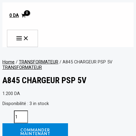
MAIN
Aller
A845
MENU
au
CHARGEUR
contenu
PSP
0
DA
5V
quantity
Rechercher
Home
/
TRANSFORMATEUR
/ A845 CHARGEUR PSP 5V
TRANSFORMATEUR
A845 CHARGEUR PSP 5V
1.200
DA
Disponibilité :
3 in stock
COMMANDER
MAINTENANT