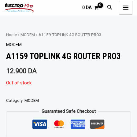
Aller
MAI
Rechercher
0
DA
au
MEN
contenu
Home
/
MODEM
/ A1159 TOPLINK 4G ROUTER PRO3
MODEM
A1159 TOPLINK 4G ROUTER PRO3
12.900
DA
Out of stock
Category:
MODEM
Guaranteed Safe Checkout