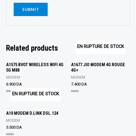
Related products
EN RUPTURE DE STOCK
A1575 BVOT WIRELESS WIFI 4G
A1677 JIO MODEM 4G ROUGE
5G M88
4G+
MODEM
MODEM
6.900
DA
7.400
DA
EN RUPTURE DE STOCK
Rated
Rated
0
0
out
out
of
of
5
5
A10 MODEM D.LINK DSL.124
MODEM
5.500
DA