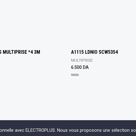
 MULTIPRISE *4 3M
A1115 LDNIO SCW5354
MULTIPRISE
6.500
DA
Rated
0
out
of
5
ionnelle avec ELECTROPLUS. Nous vous proposons une sélection soign