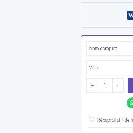
+
1
-
Récapitulatif de