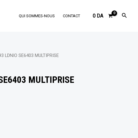
Reche
0
DA
QUI SOMMES-NOUS
CONTACT
93 LDNIO SE6403 MULTIPRISE
SE6403 MULTIPRISE