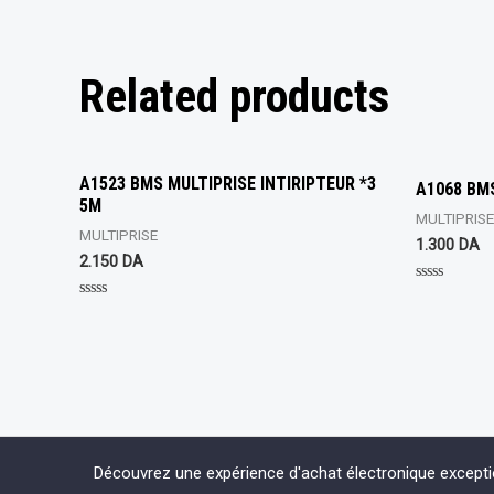
Related products
A1523 BMS MULTIPRISE INTIRIPTEUR *3
A1068 BMS
5M
MULTIPRISE
MULTIPRISE
1.300
DA
2.150
DA
Rated
0
Rated
out
0
of
out
5
of
5
Découvrez une expérience d'achat électronique except