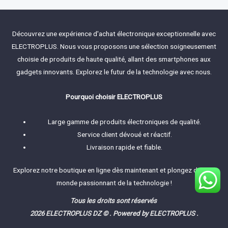
t
o
e
f
d
5
0
o
Découvrez une expérience d'achat électronique exceptionnelle avec
u
t
ELECTROPLUS. Nous vous proposons une sélection soigneusement
o
f
choisie de produits de haute qualité, allant des smartphones aux
5
gadgets innovants. Explorez le futur de la technologie avec nous.
Pourquoi choisir ELECTROPLUS
Large gamme de produits électroniques de qualité.
Service client dévoué et réactif.
Livraison rapide et fiable.
Explorez notre boutique en ligne dès maintenant et plongez dans le
monde passionnant de la technologie !
Tous les droits sont réservés
2026 ELECTROPLUS DZ © . Powered by ELECTROPLUS .