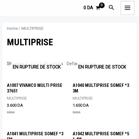
Aller
MAI
M
M
Rechercher
0
DA
au
i
a
MEN
contenu
n
x
Home
/ MULTIPRISE
p
p
MULTIPRISE
r
r
i
i
c
c
Showing 1–12 of 48 results
EN RUPTURE DE STOCK
EN RUPTURE DE STOCK
e
e
A1007 VIVANCO MULTI PRISE
A1040 MULTIPRISE SOMEF *3
37651
3M
MULTIPRISE
MULTIPRISE
3.600
DA
1.650
DA
Rated
Rated
0
0
out
out
of
of
5
5
A1041 MULTIPRISE SOMEF *3
A1042 MULTIPRISE SOMEF *5