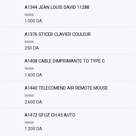
A1344 JEAN LOUIS DAVID 11288
1.000
DA
R
a
t
e
A1376 STICER CLAVIER COULEUR
d
0
o
250
DA
R
u
a
t
t
o
e
A1408 CABLE DIMPRIMANTE TO TYPE C
f
d
5
0
o
1.600
DA
R
u
a
t
t
o
e
A1440 TELECOMEND AIR REMOTE MOUSE
f
d
5
0
o
2.600
DA
R
u
a
t
t
o
e
A1472 GFUZ CH.45 AUTO
f
d
5
0
o
1.200
DA
R
u
a
t