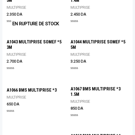
5M
1.4M
MULTIPRISE
MULTIPRISE
2.350
DA
2.450
DA
EN RUPTURE DE STOCK
Rated
Rated
0
0
out
out
of
of
5
5
A1043 MULTIPRISE SOMEF *5
A1044 MULTIPRISE SOMEF *5
3M
5M
MULTIPRISE
MULTIPRISE
2.700
DA
3.250
DA
Rated
Rated
0
0
out
out
of
of
5
5
A1067 BMS MULTIPRISE *3
A1066 BMS MULTIPRISE *3
1.5M
MULTIPRISE
MULTIPRISE
650
DA
850
DA
Rated
0
Rated
out
0
of
out
5
of
5