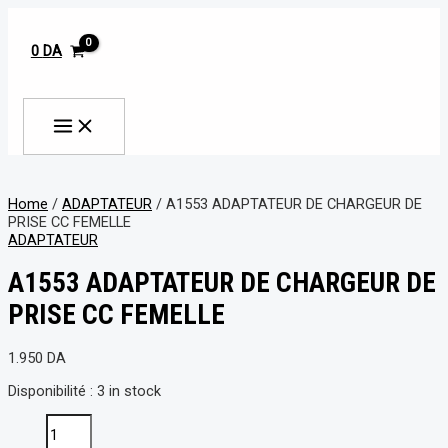
MAIN
Aller
A1553
MENU
au
ADAPTATEUR
contenu
DE
0
DA
CHARGEUR
DE
Rechercher
PRISE
CC
FEMELLE
quantity
Home
/
ADAPTATEUR
/ A1553 ADAPTATEUR DE CHARGEUR DE
PRISE CC FEMELLE
ADAPTATEUR
A1553 ADAPTATEUR DE CHARGEUR DE
PRISE CC FEMELLE
1.950
DA
Disponibilité :
3 in stock