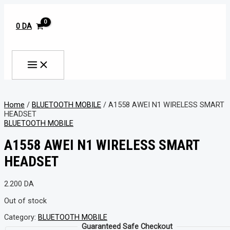
MAIN
Aller
MENU
au
contenu
0
DA
Rechercher
Home
/
BLUETOOTH MOBILE
/ A1558 AWEI N1 WIRELESS SMART
HEADSET
BLUETOOTH MOBILE
A1558 AWEI N1 WIRELESS SMART
HEADSET
2.200
DA
Out of stock
Category:
BLUETOOTH MOBILE
Guaranteed Safe Checkout