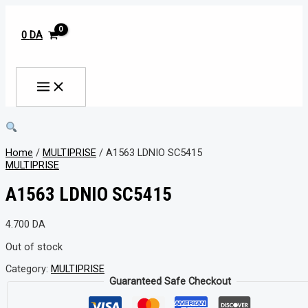
MAIN
Aller
MENU
au
contenu
0
DA
Rechercher
Home
/
MULTIPRISE
/ A1563 LDNIO SC5415
MULTIPRISE
A1563 LDNIO SC5415
4.700
DA
Out of stock
Category:
MULTIPRISE
Guaranteed Safe Checkout