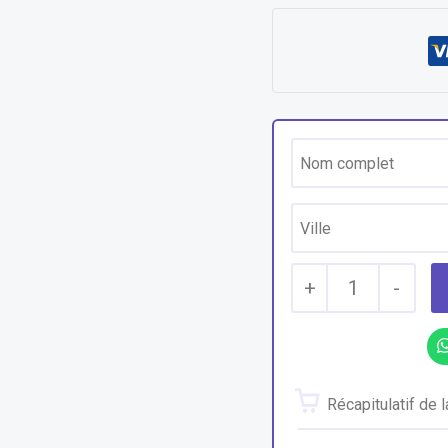
+
1
-
Récapitulatif de