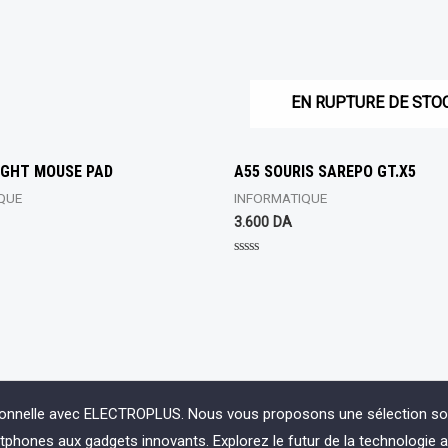
EN RUPTURE DE STO
LIGHT MOUSE PAD
A55 SOURIS SAREPO GT.X5
QUE
INFORMATIQUE
3.600
DA
Rated
0
out
of
5
ionnelle avec ELECTROPLUS. Nous vous proposons une sélection soign
phones aux gadgets innovants. Explorez le futur de la technologie 