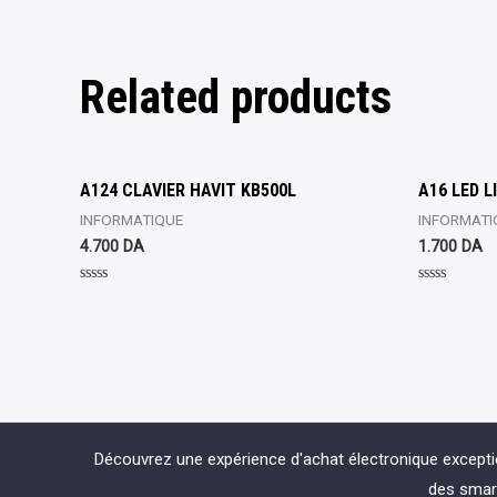
Related products
A124 CLAVIER HAVIT KB500L
A16 LED 
INFORMATIQUE
INFORMATI
4.700
DA
1.700
DA
Rated
Rated
0
0
out
out
of
of
5
5
Découvrez une expérience d'achat électronique except
des smart