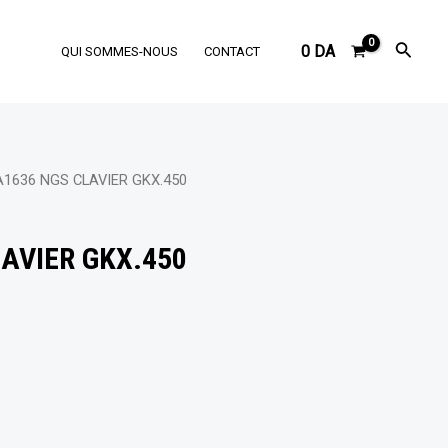
Reche
0
DA
QUI SOMMES-NOUS
CONTACT
A1636 NGS CLAVIER GKX.450
AVIER GKX.450