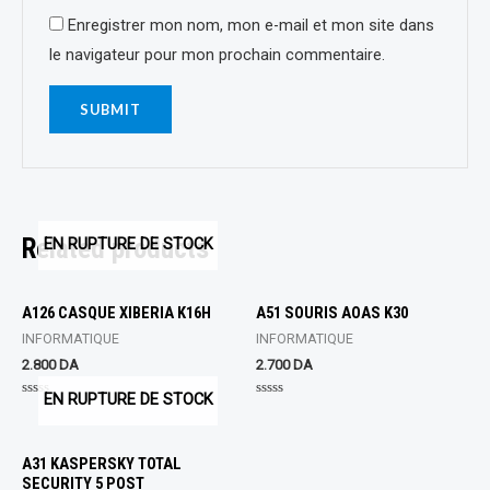
Enregistrer mon nom, mon e-mail et mon site dans
le navigateur pour mon prochain commentaire.
Related products
EN RUPTURE DE STOCK
A126 CASQUE XIBERIA K16H
A51 SOURIS AOAS K30
INFORMATIQUE
INFORMATIQUE
2.800
DA
2.700
DA
EN RUPTURE DE STOCK
Rated
Rated
0
0
out
out
of
of
5
5
A31 KASPERSKY TOTAL
SECURITY 5 POST