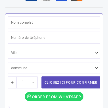
+
1
-
ORDER FROM WHATSAPP