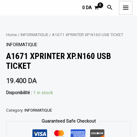
Aller
MAI
Rechercher
0
DA
au
MEN
contenu
Home
/
INFORMATIQUE
/ A1671 XPRINTER XP.N160 USB TICKET
INFORMATIQUE
A1671 XPRINTER XP.N160 USB
TICKET
19.400
DA
Disponibilité :
1 in stock
Category:
INFORMATIQUE
Guaranteed Safe Checkout