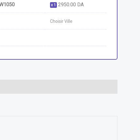
CW1050
2950.00
DA
1
Choisir Ville