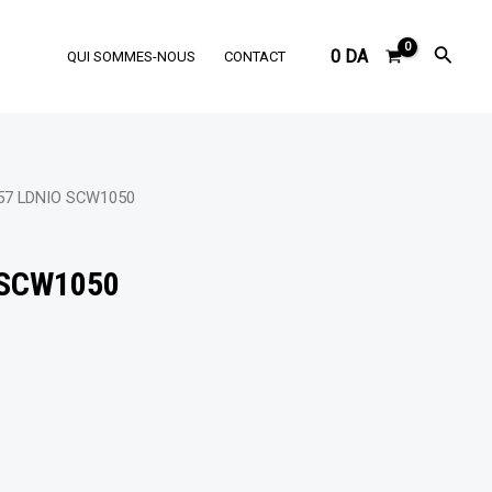
Reche
0
DA
QUI SOMMES-NOUS
CONTACT
57 LDNIO SCW1050
 SCW1050