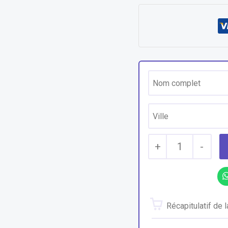
+
1
-
Récapitulatif de