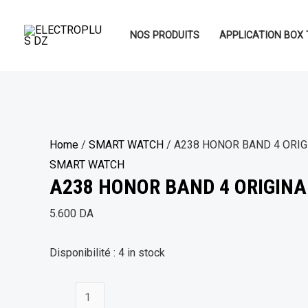
Aller
A238
au
HONOR
NOS PRODUITS
APPLICATION BOX 
contenu
BAND
4
ORIGINAL
quantity
Home
/
SMART WATCH
/ A238 HONOR BAND 4 ORIG
SMART WATCH
A238 HONOR BAND 4 ORIGINA
5.600
DA
Disponibilité :
4 in stock