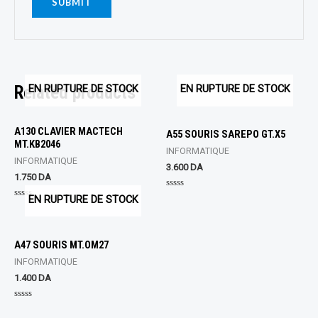
Related products
EN RUPTURE DE STOCK
EN RUPTURE DE STOCK
A130 CLAVIER MACTECH
A55 SOURIS SAREPO GT.X5
MT.KB2046
INFORMATIQUE
INFORMATIQUE
3.600
DA
1.750
DA
Rated
EN RUPTURE DE STOCK
0
Rated
out
0
of
out
5
of
5
A47 SOURIS MT.OM27
INFORMATIQUE
1.400
DA
Rated
0