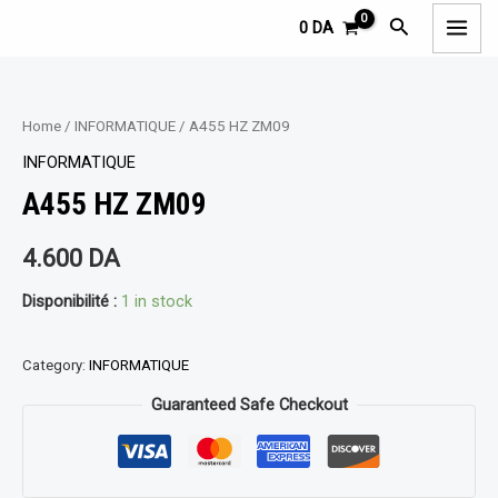
Aller
MAI
Rechercher
0
DA
au
MEN
contenu
Home
/
INFORMATIQUE
/ A455 HZ ZM09
INFORMATIQUE
A455 HZ ZM09
4.600
DA
Disponibilité :
1 in stock
Category:
INFORMATIQUE
Guaranteed Safe Checkout