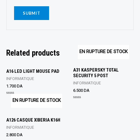
Related products
EN RUPTURE DE STOCK
A31 KASPERSKY TOTAL
A16 LED LIGHT MOUSE PAD
SECURITY 5 POST
INFORMATIQUE
INFORMATIQUE
1.700
DA
6.500
DA
Rated
EN RUPTURE DE STOCK
0
Rated
out
0
of
out
5
of
5
A126 CASQUE XIBERIA K16H
INFORMATIQUE
2.800
DA