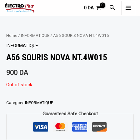
Aller
MAI
Rechercher
0
DA
au
MEN
contenu
Home
/
INFORMATIQUE
/ A56 SOURIS NOVA NT.4W015
INFORMATIQUE
A56 SOURIS NOVA NT.4W015
900
DA
Out of stock
Category:
INFORMATIQUE
Guaranteed Safe Checkout