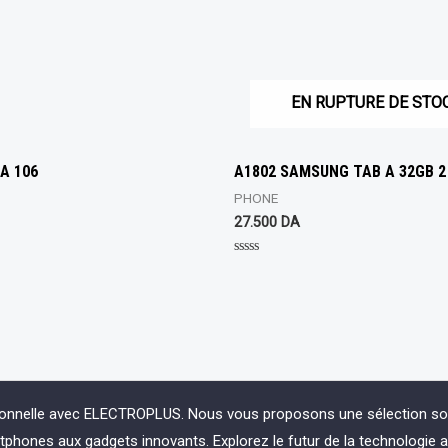
EN RUPTURE DE STO
A 106
A1802 SAMSUNG TAB A 32GB 
PHONE
27.500
DA
Rated
0
out
of
5
ionnelle avec ELECTROPLUS. Nous vous proposons une sélection soign
phones aux gadgets innovants. Explorez le futur de la technologie 