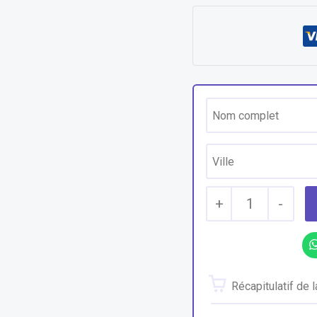
+
1
-
Récapitulatif de