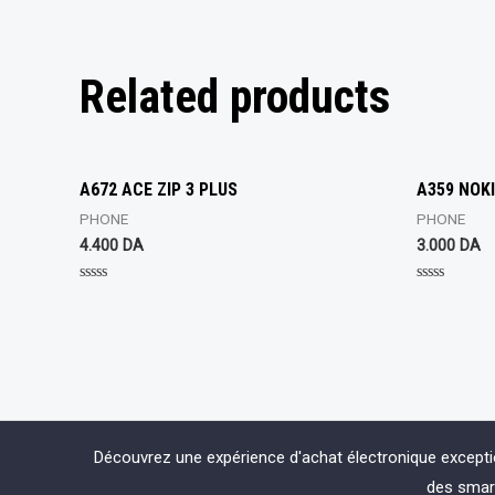
Related products
A672 ACE ZIP 3 PLUS
A359 NOKI
PHONE
PHONE
4.400
DA
3.000
DA
Rated
Rated
0
0
out
out
of
of
5
5
Découvrez une expérience d'achat électronique except
des smart