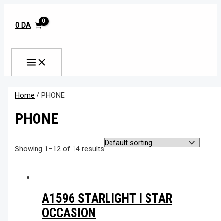
MAIN
Aller
M
M
MENU
au
i
a
contenu
0
DA
n
x
Rechercher
p
p
r
r
i
i
c
c
Home
/ PHONE
e
e
PHONE
Showing 1–12 of 14 results
A1596 STARLIGHT I STAR
OCCASION