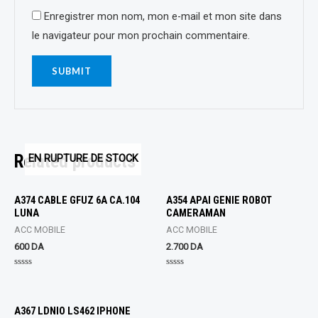
Enregistrer mon nom, mon e-mail et mon site dans
le navigateur pour mon prochain commentaire.
Related products
EN RUPTURE DE STOCK
A374 CABLE GFUZ 6A CA.104
A354 APAI GENIE ROBOT
LUNA
CAMERAMAN
ACC MOBILE
ACC MOBILE
600
DA
2.700
DA
Rated
Rated
0
0
out
out
of
of
5
5
A367 LDNIO LS462 IPHONE