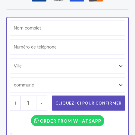
+
1
-
ORDER FROM WHATSAPP