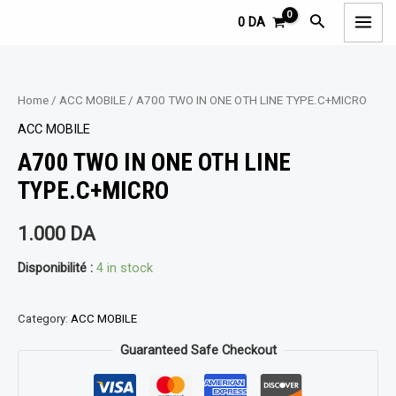
Aller
MAI
Rechercher
0
DA
au
MEN
contenu
Home
/
ACC MOBILE
/ A700 TWO IN ONE OTH LINE TYPE.C+MICRO
ACC MOBILE
A700 TWO IN ONE OTH LINE
TYPE.C+MICRO
1.000
DA
Disponibilité :
4 in stock
Category:
ACC MOBILE
Guaranteed Safe Checkout