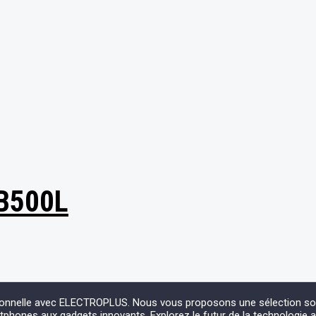
B500L
ionnelle avec ELECTROPLUS. Nous vous proposons une sélection soign
phones aux gadgets innovants. Explorez le futur de la technologie 