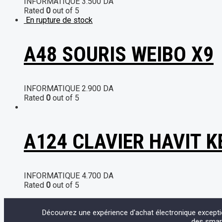
INFORMATIQUE
3.500
DA
Rated
0
out of 5
En rupture de stock
A48 SOURIS WEIBO X9
INFORMATIQUE
2.900
DA
Rated
0
out of 5
A124 CLAVIER HAVIT K
INFORMATIQUE
4.700
DA
Rated
0
out of 5
Découvrez une expérience d'achat électronique except
des smart