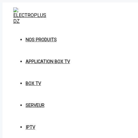
Aller
A844
au
MOUSE
contenu
PAD
W.02
quantity
NOS PRODUITS
APPLICATION BOX TV
BOX TV
SERVEUR
IPTV