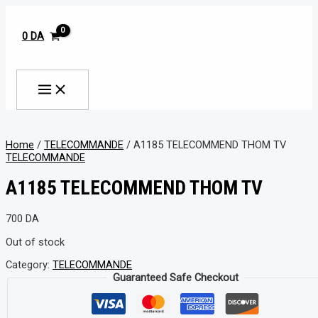
MAIN
Aller
MENU
au
contenu
0
DA
Rechercher
Home
/
TELECOMMANDE
/ A1185 TELECOMMEND THOM TV
TELECOMMANDE
A1185 TELECOMMEND THOM TV
700
DA
Out of stock
Category:
TELECOMMANDE
Guaranteed Safe Checkout